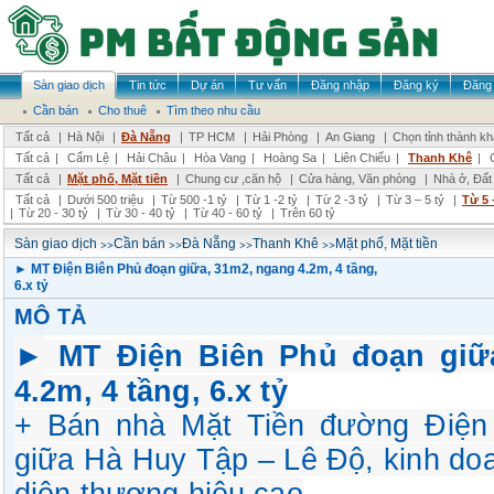
Sàn giao dịch
Tin tức
Dự án
Tư vấn
Đăng nhập
Đăng ký
Đăng 
Cần bán
Cho thuê
Tìm theo nhu cầu
Tất cả
|
Hà Nội
|
Đà Nẵng
|
TP HCM
|
Hải Phòng
|
An Giang
|
Chọn tỉnh thành k
Tất cả
|
Cẩm Lệ
|
Hải Châu
|
Hòa Vang
|
Hoàng Sa
|
Liên Chiểu
|
Thanh Khê
|
Tất cả
|
Mặt phố, Mặt tiền
|
Chung cư ,căn hộ
|
Cửa hàng, Văn phòng
|
Nhà ở, Đất
Tất cả
|
Dưới 500 triệu
|
Từ 500 -1 tỷ
|
Từ 1 -2 tỷ
|
Từ 2 -3 tỷ
|
Từ 3 – 5 tỷ
|
Từ 5 
|
Từ 20 - 30 tỷ
|
Từ 30 - 40 tỷ
|
Từ 40 - 60 tỷ
|
Trên 60 tỷ
>>
>>
>>
>>
Sàn giao dịch
Cần bán
Đà Nẵng
Thanh Khê
Mặt phố, Mặt tiền
► MT Điện Biên Phủ đoạn giữa, 31m2, ngang 4.2m, 4 tầng,
6.x tỷ
MÔ TẢ
►
MT Điện Biên Phủ đoạn giữ
4.2m, 4 tầng, 6.x tỷ
+ Bán nhà Mặt Tiền đường Điện
giữa Hà Huy Tập – Lê Độ, kinh doa