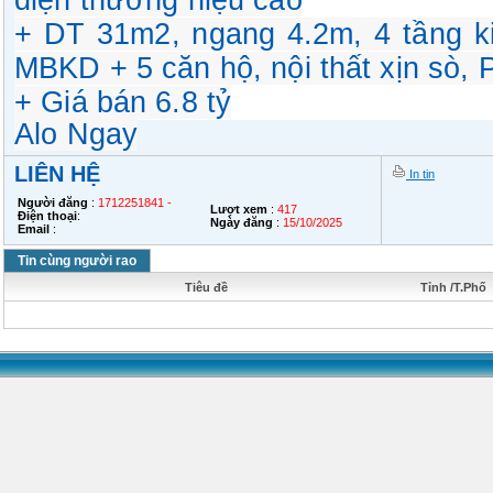
diện thương hiệu cao
+ DT 31m2, ngang 4.2m, 4 tầng k
MBKD + 5 căn hộ, nội thất xịn sò,
+ Giá bán 6.8 tỷ
Alo Ngay
LIÊN HỆ
In tin
Người đăng
:
1712251841 -
Lượt xem
:
417
Điện thoại
:
Ngày đăng
:
15/10/2025
Email
:
Tin cùng người rao
Tiêu đề
Tỉnh /T.Phố