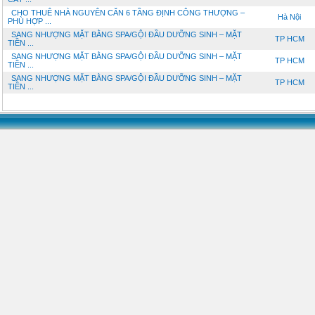
CHO THUÊ NHÀ NGUYÊN CĂN 6 TẦNG ĐỊNH CÔNG THƯỢNG –
Hà Nội
PHÙ HỢP ...
SANG NHƯỢNG MẶT BẰNG SPA/GỘI ĐẦU DƯỠNG SINH – MẶT
TP HCM
TIỀN ...
SANG NHƯỢNG MẶT BẰNG SPA/GỘI ĐẦU DƯỠNG SINH – MẶT
TP HCM
TIỀN ...
SANG NHƯỢNG MẶT BẰNG SPA/GỘI ĐẦU DƯỠNG SINH – MẶT
TP HCM
TIỀN ...