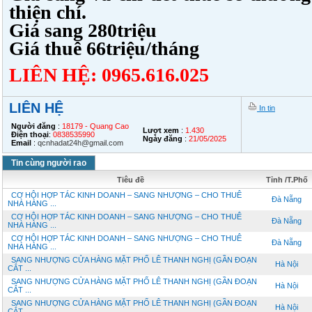
thiện chí.
Giá sang 280triệu
Giá thuê 66triệu/tháng
LIÊN HỆ: 0965.616.025
LIÊN HỆ
In tin
Người đăng
:
18179 - Quang Cao
Lượt xem
:
1.430
Điện thoại
:
0838535990
Ngày đăng
:
21/05/2025
Email
:
qcnhadat24h@gmail.com
Tin cùng người rao
Tiêu đề
Tỉnh /T.Phố
CƠ HỘI HỢP TÁC KINH DOANH – SANG NHƯỢNG – CHO THUÊ
Đà Nẵng
NHÀ HÀNG ...
CƠ HỘI HỢP TÁC KINH DOANH – SANG NHƯỢNG – CHO THUÊ
Đà Nẵng
NHÀ HÀNG ...
CƠ HỘI HỢP TÁC KINH DOANH – SANG NHƯỢNG – CHO THUÊ
Đà Nẵng
NHÀ HÀNG ...
SANG NHƯỢNG CỬA HÀNG MẶT PHỐ LÊ THANH NGHỊ (GẦN ĐOẠN
Hà Nội
CẮT ...
SANG NHƯỢNG CỬA HÀNG MẶT PHỐ LÊ THANH NGHỊ (GẦN ĐOẠN
Hà Nội
CẮT ...
SANG NHƯỢNG CỬA HÀNG MẶT PHỐ LÊ THANH NGHỊ (GẦN ĐOẠN
Hà Nội
CẮT ...