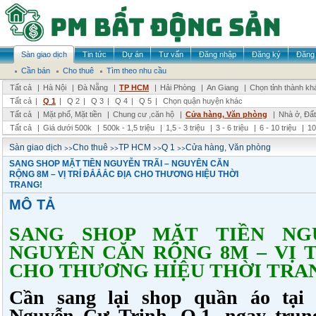
Sàn giao dịch
Tin tức
Dự án
Tư vấn
Đăng nhập
Đăng ký
Đăng 
Cần bán
Cho thuê
Tìm theo nhu cầu
Tất cả
|
Hà Nội
|
Đà Nẵng
|
TP HCM
|
Hải Phòng
|
An Giang
|
Chọn tỉnh thành kh
Tất cả
|
Q 1
|
Q 2
|
Q 3
|
Q 4
|
Q 5
|
Chọn quận huyện khác
Tất cả
|
Mặt phố, Mặt tiền
|
Chung cư ,căn hộ
|
Cửa hàng, Văn phòng
|
Nhà ở, Đất
Tất cả
|
Giá dưới 500k
|
500k - 1,5 triệu
|
1,5 - 3 triệu
|
3 - 6 triệu
|
6 - 10 triệu
|
10
>>
>>
>>
>>
Sàn giao dịch
Cho thuê
TP HCM
Q 1
Cửa hàng, Văn phòng
SANG SHOP MẶT TIỀN NGUYỄN TRÃI – NGUYÊN CĂN
RỘNG 8M – VỊ TRÍ ĐẮẮẮC ĐỊA CHO THƯƠNG HIỆU THỜI
TRANG!
MÔ TẢ
SANG SHOP MẶT TIỀN NG
NGUYÊN CĂN RỘNG 8M – VỊ T
CHO THƯƠNG HIỆU THỜI TRA
Cần sang lại shop quần áo tại 
Nguyễn Cư Trinh, Q.1, ngay trun