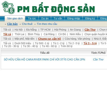
Sàn giao dịch
Tin tức
Dự án
Tư vấn
Đăng nhập
Đăng ký
Đăng 
Cần bán
Cho thuê
Tìm theo nhu cầu
Tất cả
|
Hà Nội
|
Đà Nẵng
|
TP HCM
|
Hải Phòng
|
An Giang
|
Cần Thơ
|
Chọn t
Tất cả
|
Thới Lai
|
Bình Thủy
|
Cái Răng
|
Cờ Đỏ
|
Ninh Kiều
|
Chọn quận huyện 
Tất cả
|
Mặt phố, Mặt tiền
|
Chung cư ,căn hộ
|
Cửa hàng, Văn phòng
|
Nhà ở, Đất
Tất cả
|
Dưới 500 triệu
|
Từ 500 -1 tỷ
|
Từ 1 -2 tỷ
|
Từ 2 -3 tỷ
|
Từ 3 – 5 tỷ
|
Từ 5 
|
Từ 20 - 30 tỷ
|
Từ 30 - 40 tỷ
|
Từ 40 - 60 tỷ
|
Trên 60 tỷ
Tiêu đề
Tỉnh /T.Phố
SỞ HỮU CĂN HỘ CARA RIVER PARK CHỈ VỚI 3TỶ5 CHO CĂN 2PN
Cần Thơ