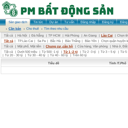
Sàn giao dịch
Tin tức
Dự án
Tư vấn
Đăng nhập
Đăng ký
Đăng 
Cần bán
Cho thuê
Tìm theo nhu cầu
Tất cả
|
Hà Nội
|
Đà Nẵng
|
TP HCM
|
Hải Phòng
|
An Giang
|
Lào Cai
|
Chọn tỉ
Tất cả
|
TP.Lào Cai
|
Sa Pa
|
Bắc Hà
|
Bảo Thắng
|
Bảo Yên
|
Chọn quận huyện 
Tất cả
|
Mặt phố, Mặt tiền
|
Chung cư ,căn hộ
|
Cửa hàng, Văn phòng
|
Nhà ở, Đất
Tất cả
|
Dưới 500 triệu
|
Từ 500 -1 tỷ
|
Từ 1 -2 tỷ
|
Từ 2 -3 tỷ
|
Từ 3 – 5 tỷ
|
Từ 5 
|
Từ 20 - 30 tỷ
|
Từ 30 - 40 tỷ
|
Từ 40 - 60 tỷ
|
Trên 60 tỷ
Tiêu đề
Tỉnh /T.Phố