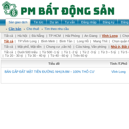
Sàn giao dịch
Tin tức
Dự án
Tư vấn
Đăng nhập
Đăng ký
Đăng 
Cần bán
Cho thuê
Tìm theo nhu cầu
Tất cả
|
Hà Nội
|
Đà Nẵng
|
TP HCM
|
Hải Phòng
|
An Giang
|
Vĩnh Long
|
Chọn
Tất cả
|
TP.Vĩnh Long
|
Bình Minh
|
Bình Tân
|
Long Hồ
|
Mang Thít
|
Chọn quận 
Tất cả
|
Mặt phố, Mặt tiền
|
Chung cư ,căn hộ
|
Cửa hàng, Văn phòng
|
Nhà ở, Đất 
Tất cả
|
Dưới 500 triệu
|
Từ 500 -1 tỷ
|
Từ 1 -2 tỷ
|
Từ 2 -3 tỷ
|
Từ 3 – 5 tỷ
|
Từ 5 –
|
Từ 20 - 30 tỷ
|
Từ 30 - 40 tỷ
|
Từ 40 - 60 tỷ
|
Trên 60 tỷ
Tiêu đề
Tỉnh /T.Phố
BÁN GẤP ĐẤT MẶT TIỀN ĐƯỜNG NHỰA 8M – 100% THỔ CƯ
Vĩnh Long