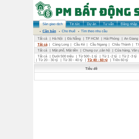
Sàn giao dịch
Tin tức
Dự án
Tư vấn
Đăng nhập
Cần bán
Cho thuê
Tìm theo nhu cầu
Tất cả
|
Hà Nội
|
Đà Nẵng
|
TP HCM
|
Hải Phòng
|
An Giang
Tất cả
|
Càng Long
|
Cầu Kè
|
Cầu Ngang
|
Châu Thành
|
TX
Tất cả
|
Mặt phố, Mặt tiền
|
Chung cư ,căn hộ
|
Cửa hàng, Văn 
Tất cả
|
Dưới 500 triệu
|
Từ 500 -1 tỷ
|
Từ 1 -2 tỷ
|
Từ 2 -3 tỷ
|
Từ 20 - 30 tỷ
|
Từ 30 - 40 tỷ
|
Từ 40 - 60 tỷ
|
Trên 60 tỷ
Tiêu đề