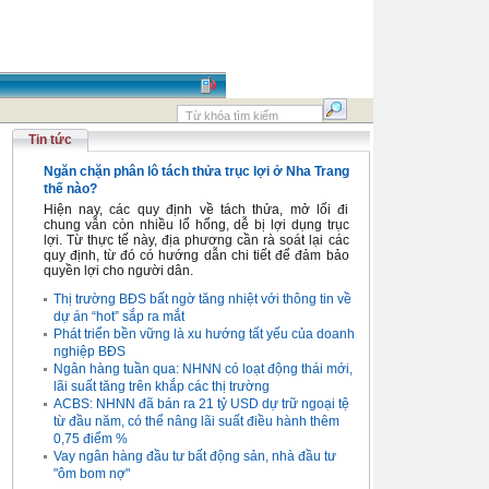
Tin tức
Ngăn chặn phân lô tách thửa trục lợi ở Nha Trang
thế nào?
Hiện nay, các quy định về tách thửa, mở lối đi
chung vẫn còn nhiều lổ hổng, dễ bị lợi dụng trục
lợi. Từ thực tế này, địa phương cần rà soát lại các
quy định, từ đó có hướng dẫn chi tiết để đảm bảo
quyền lợi cho người dân.
Thị trường BĐS bất ngờ tăng nhiệt với thông tin về
dự án “hot” sắp ra mắt
Phát triển bền vững là xu hướng tất yếu của doanh
nghiệp BĐS
Ngân hàng tuần qua: NHNN có loạt động thái mới,
lãi suất tăng trên khắp các thị trường
ACBS: NHNN đã bán ra 21 tỷ USD dự trữ ngoại tệ
từ đầu năm, có thể nâng lãi suất điều hành thêm
0,75 điểm %
Vay ngân hàng đầu tư bất động sản, nhà đầu tư
"ôm bom nợ"