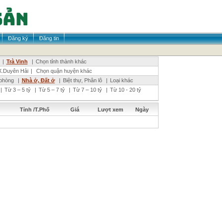
Đăng ký
Đăng tin
|
Trà Vinh
|
Chọn tỉnh thành khác
.Duyên Hải
|
Chọn quận huyện khác
phòng
|
Nhà ở, Đất ở
|
Biệt thự, Phân lô
|
Loại khác
|
Từ 3 – 5 tỷ
|
Từ 5 – 7 tỷ
|
Từ 7 – 10 tỷ
|
Từ 10 - 20 tỷ
Tỉnh /T.Phố
Giá
Lượt xem
Ngày