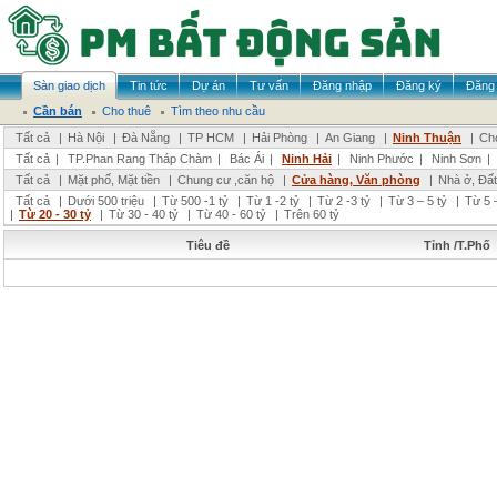
Sàn giao dịch
Tin tức
Dự án
Tư vấn
Đăng nhập
Đăng ký
Đăng 
Cần bán
Cho thuê
Tìm theo nhu cầu
Tất cả
|
Hà Nội
|
Đà Nẵng
|
TP HCM
|
Hải Phòng
|
An Giang
|
Ninh Thuận
|
Chọ
Tất cả
|
TP.Phan Rang Tháp Chàm
|
Bác Ái
|
Ninh Hải
|
Ninh Phước
|
Ninh Sơn
|
Tất cả
|
Mặt phố, Mặt tiền
|
Chung cư ,căn hộ
|
Cửa hàng, Văn phòng
|
Nhà ở, Đất
Tất cả
|
Dưới 500 triệu
|
Từ 500 -1 tỷ
|
Từ 1 -2 tỷ
|
Từ 2 -3 tỷ
|
Từ 3 – 5 tỷ
|
Từ 5 –
|
Từ 20 - 30 tỷ
|
Từ 30 - 40 tỷ
|
Từ 40 - 60 tỷ
|
Trên 60 tỷ
Tiêu đề
Tỉnh /T.Phố