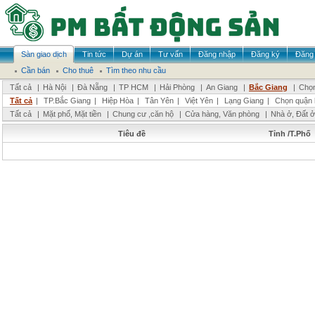
Sàn giao dịch
Tin tức
Dự án
Tư vấn
Đăng nhập
Đăng ký
Đăng 
Cần bán
Cho thuê
Tìm theo nhu cầu
Tất cả
|
Hà Nội
|
Đà Nẵng
|
TP HCM
|
Hải Phòng
|
An Giang
|
Bắc Giang
|
Chọn
Tất cả
|
TP.Bắc Giang
|
Hiệp Hòa
|
Tân Yên
|
Việt Yên
|
Lạng Giang
|
Chọn quận 
Tất cả
|
Mặt phố, Mặt tiền
|
Chung cư ,căn hộ
|
Cửa hàng, Văn phòng
|
Nhà ở, Đất ở
Tiêu đề
Tỉnh /T.Phố