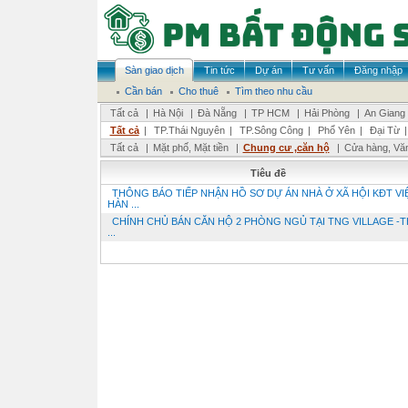
Sàn giao dịch
Tin tức
Dự án
Tư vấn
Đăng nhập
Cần bán
Cho thuê
Tìm theo nhu cầu
Tất cả
|
Hà Nội
|
Đà Nẵng
|
TP HCM
|
Hải Phòng
|
An Giang
Tất cả
|
TP.Thái Nguyên
|
TP.Sông Công
|
Phổ Yên
|
Đại Từ
Tất cả
|
Mặt phố, Mặt tiền
|
Chung cư ,căn hộ
|
Cửa hàng, Vă
Tiêu đề
THÔNG BÁO TIẾP NHẬN HỒ SƠ DỰ ÁN NHÀ Ở XÃ HỘI KĐT VI
HÀN ...
CHÍNH CHỦ BÁN CĂN HỘ 2 PHÒNG NGỦ TẠI TNG VILLAGE -T
...