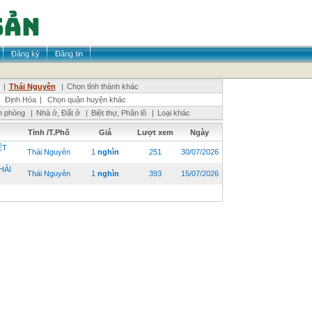
Đăng ký
Đăng tin
|
Thái Nguyên
|
Chọn tỉnh thành khác
|
Định Hóa
|
Chọn quận huyện khác
n phòng
|
Nhà ở, Đất ở
|
Biệt thự, Phân lô
|
Loại khác
Tỉnh /T.Phố
Giá
Lượt xem
Ngày
ỆT
Thái Nguyên
1
nghìn
251
30/07/2026
HÁI
Thái Nguyên
1
nghìn
393
15/07/2026