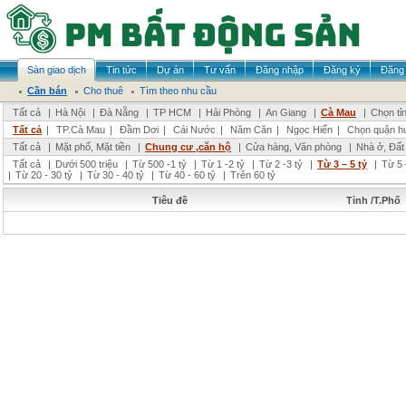
Sàn giao dịch
Tin tức
Dự án
Tư vấn
Đăng nhập
Đăng ký
Đăng 
Cần bán
Cho thuê
Tìm theo nhu cầu
Tất cả
|
Hà Nội
|
Đà Nẵng
|
TP HCM
|
Hải Phòng
|
An Giang
|
Cà Mau
|
Chọn tỉ
Tất cả
|
TP.Cà Mau
|
Đầm Dơi
|
Cái Nước
|
Năm Căn
|
Ngọc Hiển
|
Chọn quận h
Tất cả
|
Mặt phố, Mặt tiền
|
Chung cư ,căn hộ
|
Cửa hàng, Văn phòng
|
Nhà ở, Đất
Tất cả
|
Dưới 500 triệu
|
Từ 500 -1 tỷ
|
Từ 1 -2 tỷ
|
Từ 2 -3 tỷ
|
Từ 3 – 5 tỷ
|
Từ 5 
|
Từ 20 - 30 tỷ
|
Từ 30 - 40 tỷ
|
Từ 40 - 60 tỷ
|
Trên 60 tỷ
Tiêu đề
Tỉnh /T.Phố