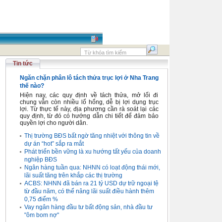
Tin tức
Ngăn chặn phân lô tách thửa trục lợi ở Nha Trang
thế nào?
Hiện nay, các quy định về tách thửa, mở lối đi
chung vẫn còn nhiều lổ hổng, dễ bị lợi dụng trục
lợi. Từ thực tế này, địa phương cần rà soát lại các
quy định, từ đó có hướng dẫn chi tiết để đảm bảo
quyền lợi cho người dân.
Thị trường BĐS bất ngờ tăng nhiệt với thông tin về
dự án “hot” sắp ra mắt
Phát triển bền vững là xu hướng tất yếu của doanh
nghiệp BĐS
Ngân hàng tuần qua: NHNN có loạt động thái mới,
lãi suất tăng trên khắp các thị trường
ACBS: NHNN đã bán ra 21 tỷ USD dự trữ ngoại tệ
từ đầu năm, có thể nâng lãi suất điều hành thêm
0,75 điểm %
Vay ngân hàng đầu tư bất động sản, nhà đầu tư
"ôm bom nợ"