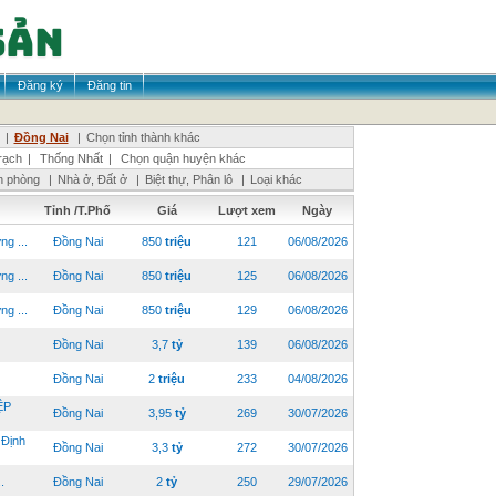
Đăng ký
Đăng tin
|
Đồng Nai
|
Chọn tỉnh thành khác
ạch
|
Thống Nhất
|
Chọn quận huyện khác
n phòng
|
Nhà ở, Đất ở
|
Biệt thự, Phân lô
|
Loại khác
Tỉnh /T.Phố
Giá
Lượt xem
Ngày
g ...
Đồng Nai
850
triệu
121
06/08/2026
g ...
Đồng Nai
850
triệu
125
06/08/2026
g ...
Đồng Nai
850
triệu
129
06/08/2026
Đồng Nai
3,7
tỷ
139
06/08/2026
Đồng Nai
2
triệu
233
04/08/2026
ỆP
Đồng Nai
3,95
tỷ
269
30/07/2026
Định
Đồng Nai
3,3
tỷ
272
30/07/2026
.
Đồng Nai
2
tỷ
250
29/07/2026