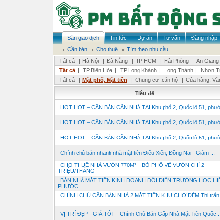
Sàn giao dịch
Tin tức
Dự án
Tư vấn
Đăng nhập
Cần bán
Cho thuê
Tìm theo nhu cầu
Tất cả
|
Hà Nội
|
Đà Nẵng
|
TP HCM
|
Hải Phòng
|
An Giang
Tất cả
|
TP.Biên Hòa
|
TP.Long Khánh
|
Long Thành
|
Nhơn Tr
Tất cả
|
Mặt phố, Mặt tiền
|
Chung cư ,căn hộ
|
Cửa hàng, Vă
Tiêu đề
HOT HOT – CẦN BÁN CĂN NHÀ TẠI Khu phố 2, Quốc lộ 51, phườn
HOT HOT – CẦN BÁN CĂN NHÀ TẠI Khu phố 2, Quốc lộ 51, phườn
HOT HOT – CẦN BÁN CĂN NHÀ TẠI Khu phố 2, Quốc lộ 51, phườn
Chính chủ bán nhanh nhà mặt tiền Điểu Xiển, Đồng Nai - Giảm ...
CHO THUÊ NHÀ VƯỜN 770M² – BỎ PHỐ VỀ VƯỜN CHỈ 2
TRIỆU/THÁNG
BÁN NHÀ MẶT TIỀN KINH DOANH ĐỐI DIỆN TRƯỜNG HỌC HI
PHƯỚC ...
CHÍNH CHỦ CẦN BÁN NHÀ 2 MẶT TIỀN KHU CHỢ ĐÊM Thị trấn 
...
VỊ TRÍ ĐẸP - GIÁ TỐT - Chính Chủ Bán Gấp Nhà Mặt Tiền Quốc ..