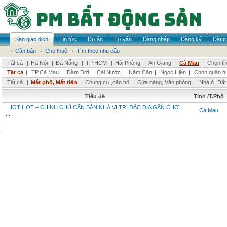
Sàn giao dịch
Tin tức
Dự án
Tư vấn
Đăng nhập
Đăng ký
Đăng 
Cần bán
Cho thuê
Tìm theo nhu cầu
Tất cả
|
Hà Nội
|
Đà Nẵng
|
TP HCM
|
Hải Phòng
|
An Giang
|
Cà Mau
|
Chọn tỉ
Tất cả
|
TP.Cà Mau
|
Đầm Dơi
|
Cái Nước
|
Năm Căn
|
Ngọc Hiển
|
Chọn quận h
Tất cả
|
Mặt phố, Mặt tiền
|
Chung cư ,căn hộ
|
Cửa hàng, Văn phòng
|
Nhà ở, Đất
Tiêu đề
Tỉnh /T.Phố
HOT HOT – CHÍNH CHỦ CẦN BÁN NHÀ VỊ TRÍ ĐẮC ĐỊA GẦN CHỢ ,
Cà Mau
...