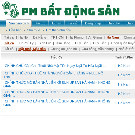
Sàn giao dịch
Tin tức
Dự án
Tư vấn
Đăng nhập
Đăng ký
Đăng 
Cần bán
Cho thuê
Tìm theo nhu cầu
Tất cả
|
Hà Nội
|
Đà Nẵng
|
TP HCM
|
Hải Phòng
|
An Giang
|
Hà Nam
|
Chọn tỉ
Tất cả
|
TP.Phủ Lý
|
Bình Lục
|
Kim Bảng
|
Duy Tiên
|
Duy Tiên
|
Chọn quận huy
Tất cả
|
Mặt phố, Mặt tiền
|
Chung cư ,căn hộ
|
Cửa hàng, Văn phòng
|
Nhà ở, Đất
Tiêu đề
Tỉnh /T.Phố
CHÍNH CHỦ Cần Cho Thuê Nhà Mặt Tiền Ngay Ngã Tư Hòa Ngãi, ...
Hà Nam
CHÍNH CHỦ CHO THUÊ NHÀ NGUYÊN CĂN 3 TẦNG – FULL NỘI
Hà Nam
THẤT – ...
CHÍNH THỨC MỞ BÁN NHÀ LIỀN KỀ SUN URBAN HÀ NAM – KHÔNG
Hà Nam
GIAN ...
CHÍNH THỨC MỞ BÁN NHÀ LIỀN KỀ SUN URBAN HÀ NAM – KHÔNG
Hà Nam
GIAN ...
CHÍNH THỨC MỞ BÁN NHÀ LIỀN KỀ SUN URBAN HÀ NAM – KHÔNG
Hà Nam
GIAN ...