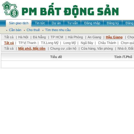
Sàn giao dịch
Tin tức
Dự án
Tư vấn
Đăng nhập
Đăng ký
Đăng 
Cần bán
Cho thuê
Tìm theo nhu cầu
Tất cả
|
Hà Nội
|
Đà Nẵng
|
TP HCM
|
Hải Phòng
|
An Giang
|
Hậu Giang
|
Chọn
Tất cả
|
TP.Vị Thanh
|
TX.Long Mỹ
|
Long Mỹ
|
Ngã Bảy
|
Châu Thành
|
Chọn qu
Tất cả
|
Mặt phố, Mặt tiền
|
Chung cư ,căn hộ
|
Cửa hàng, Văn phòng
|
Nhà ở, Đất
Tiêu đề
Tỉnh /T.Phố