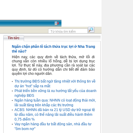
Tin tức
Ngăn chặn phân lô tách thửa trục lợi ở Nha Trang
thế nào?
Hiện nay, các quy định về tách thửa, mở lối đi
chung vẫn còn nhiều lổ hổng, dễ bị lợi dụng trục
lợi. Từ thực tế này, địa phương cần rà soát lại các
quy định, từ đó có hướng dẫn chi tiết để đảm bảo
quyền lợi cho người dân.
Thị trường BĐS bất ngờ tăng nhiệt với thông tin về
dự án “hot” sắp ra mắt
Phát triển bền vững là xu hướng tất yếu của doanh
nghiệp BĐS
Ngân hàng tuần qua: NHNN có loạt động thái mới,
lãi suất tăng trên khắp các thị trường
ACBS: NHNN đã bán ra 21 tỷ USD dự trữ ngoại tệ
từ đầu năm, có thể nâng lãi suất điều hành thêm
0,75 điểm %
Vay ngân hàng đầu tư bất động sản, nhà đầu tư
"ôm bom nợ"