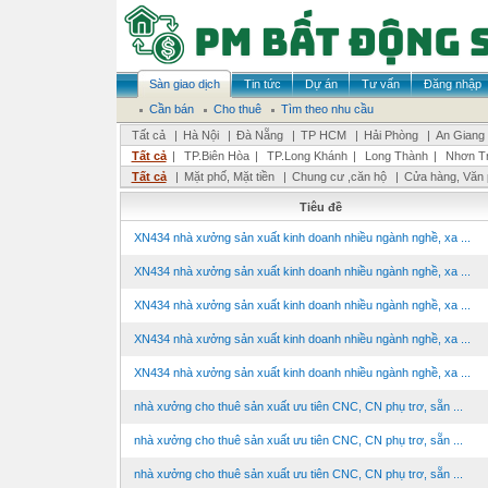
Sàn giao dịch
Tin tức
Dự án
Tư vấn
Đăng nhập
Cần bán
Cho thuê
Tìm theo nhu cầu
Tất cả
|
Hà Nội
|
Đà Nẵng
|
TP HCM
|
Hải Phòng
|
An Giang
Tất cả
|
TP.Biên Hòa
|
TP.Long Khánh
|
Long Thành
|
Nhơn Tr
Tất cả
|
Mặt phố, Mặt tiền
|
Chung cư ,căn hộ
|
Cửa hàng, Văn
Tiêu đề
XN434 nhà xưởng sản xuất kinh doanh nhiều ngành nghề, xa ...
XN434 nhà xưởng sản xuất kinh doanh nhiều ngành nghề, xa ...
XN434 nhà xưởng sản xuất kinh doanh nhiều ngành nghề, xa ...
XN434 nhà xưởng sản xuất kinh doanh nhiều ngành nghề, xa ...
XN434 nhà xưởng sản xuất kinh doanh nhiều ngành nghề, xa ...
nhà xưởng cho thuê sản xuất ưu tiên CNC, CN phụ trơ, sẵn ...
nhà xưởng cho thuê sản xuất ưu tiên CNC, CN phụ trơ, sẵn ...
nhà xưởng cho thuê sản xuất ưu tiên CNC, CN phụ trơ, sẵn ...