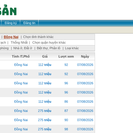
Đăng ký
Đăng tin
|
Đồng Nai
|
Chọn tỉnh thành khác
ạch
|
Thống Nhất
|
Chọn quận huyện khác
 phòng
|
Nhà ở, Đất ở
|
Biệt thự, Phân lô
|
Loại khác
Tỉnh /T.Phố
Giá
Lượt xem
Ngày
Đồng Nai
112
triệu
92
07/08/2026
Đồng Nai
112
triệu
92
07/08/2026
Đồng Nai
112
triệu
96
07/08/2026
Đồng Nai
112
triệu
96
07/08/2026
Đồng Nai
112
triệu
86
07/08/2026
Đồng Nai
275
triệu
87
07/08/2026
Đồng Nai
275
triệu
90
07/08/2026
Đồng Nai
275
triệu
98
07/08/2026