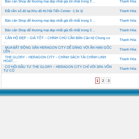
Bán căn Shop đế thương mại đẹp nhất giá tốt nhất trong 3 ...
Thanh Hóa
Đất nền sổ đỏ tại Khu đô thị Hải Tiến Center -1.9x tỷ
Thanh Hóa
Bán căn Shop đế thương mại đẹp nhất giá tốt nhất trong 3 ...
Thanh Hóa
Bán căn Shop đế thương mại đẹp nhất giá tốt nhất trong 3 ...
Thanh Hóa
CĂN HỘ ĐẸP – GIÁ TỐT – CHÍNH CHỦ CẦN BÁN Căn hộ Chung cư
Thanh Hóa
...
MUA BẤT ĐỘNG SẢN HERAGON CITY DỄ DÀNG VỚI ÂN HẠN GỐC
Thanh Hóa
LÊN ...
THE GLORY – HERAGON CITY – CHÍNH SÁCH TÀI CHÍNH LINH
Thanh Hóa
HOẠT, ...
CƠ HỘI ĐẦU TƯ THE GLORY – HERAGON CITY CHỈ VỚI 30% VỐN
Thanh Hóa
TỰ CÓ
1
2
3