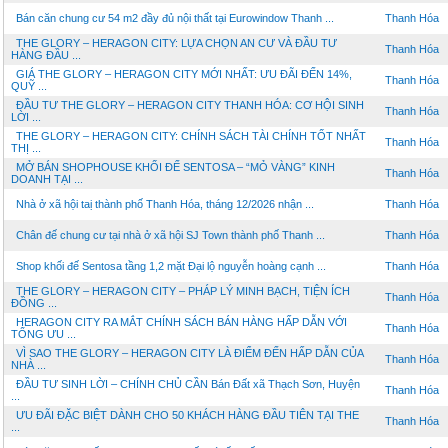
Bán căn chung cư 54 m2 đầy đủ nội thất tại Eurowindow Thanh ...
Thanh Hóa
THE GLORY – HERAGON CITY: LỰA CHỌN AN CƯ VÀ ĐẦU TƯ
Thanh Hóa
HÀNG ĐẦU ...
GIÁ THE GLORY – HERAGON CITY MỚI NHẤT: ƯU ĐÃI ĐẾN 14%,
Thanh Hóa
QUỸ ...
ĐẦU TƯ THE GLORY – HERAGON CITY THANH HÓA: CƠ HỘI SINH
Thanh Hóa
LỜI ...
THE GLORY – HERAGON CITY: CHÍNH SÁCH TÀI CHÍNH TỐT NHẤT
Thanh Hóa
THỊ ...
MỞ BÁN SHOPHOUSE KHỐI ĐẾ SENTOSA – “MỎ VÀNG” KINH
Thanh Hóa
DOANH TẠI ...
Nhà ở xã hội taị thành phố Thanh Hóa, tháng 12/2026 nhận ...
Thanh Hóa
Chân đế chung cư tại nhà ở xã hội SJ Town thành phố Thanh ...
Thanh Hóa
Shop khối đế Sentosa tầng 1,2 mặt Đại lộ nguyễn hoàng cạnh ...
Thanh Hóa
THE GLORY – HERAGON CITY – PHÁP LÝ MINH BẠCH, TIỆN ÍCH
Thanh Hóa
ĐỒNG ...
HERAGON CITY RA MẮT CHÍNH SÁCH BÁN HÀNG HẤP DẪN VỚI
Thanh Hóa
TỔNG ƯU ...
VÌ SAO THE GLORY – HERAGON CITY LÀ ĐIỂM ĐẾN HẤP DẪN CỦA
Thanh Hóa
NHÀ ...
ĐẦU TƯ SINH LỜI – CHÍNH CHỦ CẦN Bán Đất xã Thạch Sơn, Huyện
Thanh Hóa
...
ƯU ĐÃI ĐẶC BIỆT DÀNH CHO 50 KHÁCH HÀNG ĐẦU TIÊN TẠI THE
Thanh Hóa
...