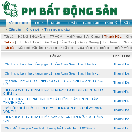
Sàn giao dịch
Tin tức
Dự án
Tư vấn
Đăng nhập
Đăng ký
Đăng 
Cần bán
Cho thuê
Tìm theo nhu cầu
Tất cả
|
Hà Nội
|
Đà Nẵng
|
TP HCM
|
Hải Phòng
|
An Giang
|
Thanh Hóa
|
Chọ
Tất cả
|
TP.Thanh Hóa
|
Bỉm Sơn
|
Sầm Sơn
|
Quảng Xương
|
Bá Thước
|
Chọn 
Tất cả
|
Mặt phố, Mặt tiền
|
Chung cư ,căn hộ
|
Cửa hàng, Văn phòng
|
Nhà ở, Đất 
Tiêu đề
Tỉnh /T.Phố
Chính chủ bán nhà 3 tầng ngõ 51 Trần Xuân Soạn, Hạc Thành - ...
Thanh Hóa
Chính chủ bán nhà 3 tầng ngõ 51 Trần Xuân Soạn, Hạc Thành - ...
Thanh Hóa
MỞ BÁN THE GLORY – HERAGON CITY: GIÁ CHỈ TỪ 3,44 TỶ, CƠ
Thanh Hóa
HỘI ...
HERAGON CITY THANH HÓA: NHÀ ĐẦU TƯ KHÔNG NÊN BỎ LỠ
Thanh Hóa
CHÍNH ...
THE GLORY – HERAGON CITY: BẤT ĐỘNG SẢN TRUNG TÂM
Thanh Hóa
THANH HÓA ...
SỞ HỮU NHÀ PHỐ THE GLORY – HERAGON CITY CHỈ VỚI 30%
Thanh Hóa
VỐN TỰ ...
HERAGON CITY THANH HÓA: VAY 70%, ÂN HẠN GỐC 60 THÁNG,
Thanh Hóa
GIÁ ...
Chân đế chung cư Sun Jade thành phố Thanh Hóa -1.026 triệu
Thanh Hóa