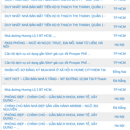
DUY NHẤT NHÀ BÁN MẶT TIỀN KD Đ.THẠCH THỊ THANH, QUẬN 1 -
TP HCM
...
DUY NHẤT NHÀ BÁN MẶT TIỀN KD Đ.THẠCH THỊ THANH, QUẬN 1 -
TP HCM
...
DUY NHẤT NHÀ BÁN MẶT TIỀN KD Đ.THẠCH THỊ THANH, QUẬN 1 -
TP HCM
...
Nhà đường Hương Lộ 2 BT HCM...,,
TP HCM
PASS PHÒNG – NGÕ 40 NGỌC TRỤC, ĐẠI MỖ, NAM TỪ LIÊM, HÀ
Hà Nội
NỘI
Căn hộ dịch vụ sử dụng gần 50m² giá cực tốt Prosper Phố ...
TP HCM
Căn hộ dịch vụ sử dụng gần 50m² giá cực tốt Prosper Phố ...
TP HCM
NHẬN HỒ SƠ ĐĂNG KÝ MUA NHÀ Ở XÃ HỘI K-HOME CITYVIEW TẠI
Đồng Nai
...
HOT HOT – CẦN BÁN NHÀ 5 TẦNG – MT ĐƯỜNG 10,5M TẠI P.Thanh
Đà Nẵng
...
Nhà đường Hương Lộ 2 BT HCM...
TP HCM
PHÒNG ĐẸP – CHÍNH CHỦ – GẦN BÁCH KHOA, KINH TẾ, XÂY
Hà Nội
DỰNG – ...
CHÍNH CHỦ BÁN NHÀ ĐẸP SẴN VẬN HÀNH AIRBNB – NGÕ 391
Đà Nẵng
NGUYỄN ...
PHÒNG ĐẸP – CHÍNH CHỦ – GẦN BÁCH KHOA, KINH TẾ, XÂY
Hà Nội
DỰNG – ...
PHÒNG ĐẸP – CHÍNH CHỦ – GẦN BÁCH KHOA, KINH TẾ, XÂY
Hà Nội
DỰNG – ...