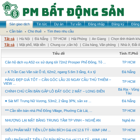
Sàn giao dịch
Tin tức
Dự án
Tư vấn
Đăng nhập
Đăng ký
Đăng 
Cần bán
Cho thuê
Tìm theo nhu cầu
Tất cả
|
Hà Nội
|
Đà Nẵng
|
TP HCM
|
Hải Phòng
|
An Giang
|
Chọn tỉnh thành kh
Tất cả
|
Mặt phố, Mặt tiền
|
Chung cư ,căn hộ
|
Cửa hàng, Văn phòng
|
Nhà ở, Đất 
Tiêu đề
Tỉnh /T.Phố
Căn hộ dịch vụ AS2-xx sử dụng tới 72m2 Prosper Phố Đông, Tô ...
TP HCM
♪ K Trần Cao Vân sát Ô tô, 62m2, ngang 5.6m 3 tầng, 4.x tỷ
Đà Nẵng
HÀNG ĐẸP GIÁ TỐT – CĂN GÓC LẦU 20 NGAY CẦU THỦ THIÊM –
TP HCM
VIEW ...
Bà Rịa - Vũng
CHÍNH CHỦ CẦN BÁN GẤP LÔ ĐẤT GÓC 2 MẶT – LONG ĐIỀN
Tàu
♥ Sát MT Trưng Nữ Vương, 53m2, 2 tầng 3PN, sân xe ...
Đà Nẵng
*** Cần tiền bán nhà Phố Đông Village, Phường Cát Lái, ...
TP HCM
NHƯỢNG LẠI MẶT BẰNG TRUNG TÂM TP VINH – NGHỆ AN
Nghệ An
SIÊU PHẨM MẶT TIỀN LŨY BÁN BÍCH Giá chỉ 12.6 TỶ - 60M² (4M ...
TP HCM
SIÊU PHẨM MẶT TIỀN LŨY BÁN BÍCH Giá chỉ 12.6 TỶ - 60M² (4M ...
TP HCM