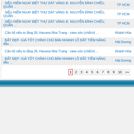
SIÊU HIẾM NGAY BIỆT THỰ DÁT VÀNG Đ. NGUYỄN ĐÌNH CHIỂU,
TP HCM
QUẬN ...
SIÊU HIẾM NGAY BIỆT THỰ DÁT VÀNG Đ. NGUYỄN ĐÌNH CHIỂU,
TP HCM
QUẬN ...
SIÊU HIẾM NGAY BIỆT THỰ DÁT VÀNG Đ. NGUYỄN ĐÌNH CHIỂU,
TP HCM
QUẬN ...
Căn hộ siêu to tầng 26; Havana Nha Trang - view xéo (chếch) ...
Khánh Hòa
ĐẤT ĐẸP- GIÁ TỐT CHÍNH CHỦ BÁN NHANH LÔ ĐẤT TIỀM NĂNG
Hải Dương
đầu ...
Căn hộ siêu to tầng 26; Havana Nha Trang - view xéo (chếch) ...
Khánh Hòa
ĐẤT ĐẸP- GIÁ TỐT CHÍNH CHỦ BÁN NHANH LÔ ĐẤT TIỀM NĂNG
Hải Dương
đầu ...
1
2
3
4
5
6
7
8
9
10
>>