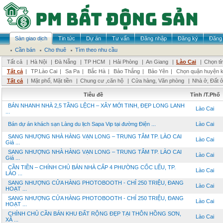
Sàn giao dịch
Tin tức
Dự án
Tư vấn
Đăng nhập
Đăng ký
Đăng 
Cần bán
Cho thuê
Tìm theo nhu cầu
Tất cả
|
Hà Nội
|
Đà Nẵng
|
TP HCM
|
Hải Phòng
|
An Giang
|
Lào Cai
|
Chọn tỉ
Tất cả
|
TP.Lào Cai
|
Sa Pa
|
Bắc Hà
|
Bảo Thắng
|
Bảo Yên
|
Chọn quận huyện 
Tất cả
|
Mặt phố, Mặt tiền
|
Chung cư ,căn hộ
|
Cửa hàng, Văn phòng
|
Nhà ở, Đất 
Tiêu đề
Tỉnh /T.Phố
BÁN NHANH NHÀ 2,5 TẦNG LỆCH – XÂY MỚI TINH, ĐẸP LONG LANH
Lào Cai
...
Bán dự án khách sạn Làng du lịch Sapa Vip tại đường Điện ...
Lào Cai
SANG NHƯỢNG NHÀ HÀNG VẠN LONG – TRUNG TÂM TP. LÀO CAI
Lào Cai
Giá ...
SANG NHƯỢNG NHÀ HÀNG VẠN LONG – TRUNG TÂM TP. LÀO CAI
Lào Cai
Giá ...
CẦN TIỀN – CHÍNH CHỦ BÁN NHÀ CẤP 4 PHƯỜNG CỐC LẾU, TP.
Lào Cai
LÀO ...
SANG NHƯỢNG CỬA HÀNG PHOTOBOOTH - CHỈ 250 TRIỆU, ĐANG
Lào Cai
HOẠT ...
SANG NHƯỢNG CỬA HÀNG PHOTOBOOTH - CHỈ 250 TRIỆU, ĐANG
Lào Cai
HOẠT ...
CHÍNH CHỦ CẦN BÁN KHU ĐẤT RỘNG ĐẸP TẠI THÔN HỒNG SƠN,
Lào Cai
XÃ ...