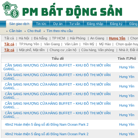
Sàn giao dịch
Tin tức
Dự án
Tư vấn
Đăng nhập
Đăng ký
Đăng 
Cần bán
Cho thuê
Tìm theo nhu cầu
Tất cả
|
Hà Nội
|
Đà Nẵng
|
TP HCM
|
Hải Phòng
|
An Giang
|
Hưng Yên
|
Chọn
Tất cả
|
TP.Hưng Yên
|
Văn Giang
|
Văn Lâm
|
Yên Mỹ
|
Mỹ Hào
|
Chọn quận hu
Tất cả
|
Mặt phố, Mặt tiền
|
Chung cư ,căn hộ
|
Cửa hàng, Văn phòng
|
Nhà ở, Đất 
Tiêu đề
Tỉnh /T.Phố
CẦN SANG NHƯỢNG CỬA HÀNG BUFFET – KHU ĐÔ THỊ MỚI VĂN
Hưng Yên
GIANG, ...
CẦN SANG NHƯỢNG CỬA HÀNG BUFFET – KHU ĐÔ THỊ MỚI VĂN
Hưng Yên
GIANG, ...
CẦN SANG NHƯỢNG CỬA HÀNG BUFFET – KHU ĐÔ THỊ MỚI VĂN
Hưng Yên
GIANG, ...
CẦN SANG NHƯỢNG CỬA HÀNG BUFFET – KHU ĐÔ THỊ MỚI VĂN
Hưng Yên
GIANG, ...
CẦN SANG NHƯỢNG CỬA HÀNG BUFFET – KHU ĐÔ THỊ MỚI VĂN
Hưng Yên
GIANG, ...
CẦN SANG NHƯỢNG CỬA HÀNG BUFFET – KHU ĐÔ THỊ MỚI VĂN
Hưng Yên
GIANG, ...
48m2 Hoàn thiện 5 tầng sổ đỏ Đông Nam Ocean Park 2
Hưng Yên
48m2 Hoàn thiện 5 tầng sổ đỏ Đông Nam Ocean Park 2
Hưng Yên